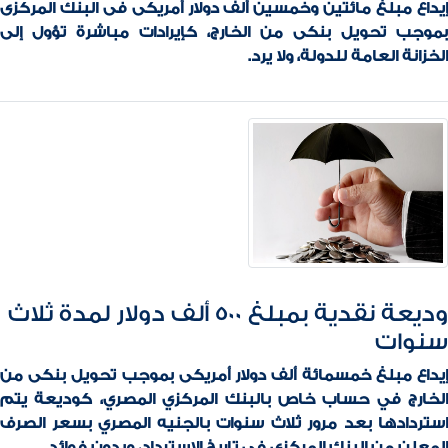
إيداع مبلغ مائتين وخمسين ألف دولار أمريكى فى البنك المركزى
بموجب تحويل بنكى من الخارج، كإيرادات مباشرة تؤول إلى
الخزانة العامة للدولة، ولا يرد.
وديعة نقدية بمبلغ 500 ألف دولار لمدة ثلاث
سنوات
إيداع مبلغ خمسمائة ألف دولار أمريكى بموجب تحويل بنكى من
الخارج في حساب خاص بالبنك المركزي المصري، كوديعة يتم
استردادها بعد مرور ثلاث سنوات بالجنيه المصري بسعر الصرف
المعلن من البنك المركزى فى تاريخ الاسترداد، وبدون فوائد.