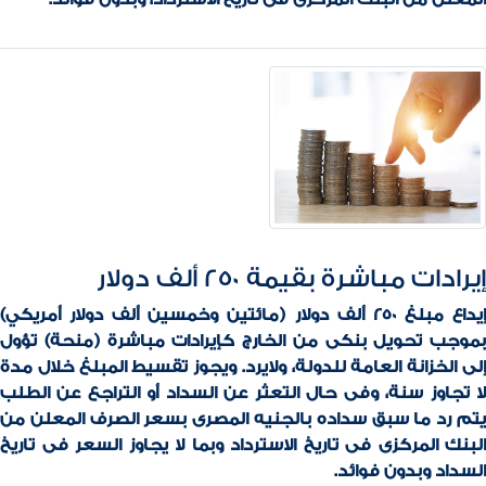
إيرادات مباشرة بقيمة 250 ألف دولار
إيداع مبلغ 250 ألف دولار (مائتين وخمسين ألف دولار أمريكي)
بموجب تحويل بنكى من الخارج كإيرادات مباشرة (منحة) تؤول
إلى الخزانة العامة للدولة، ولايرد. ويجوز تقسيط المبلغ خلال مدة
لا تجاوز سنة، وفى حال التعثر عن السداد أو التراجع عن الطلب
يتم رد ما سبق سداده بالجنيه المصرى بسعر الصرف المعلن من
البنك المركزى فى تاريخ الاسترداد وبما لا يجاوز السعر فى تاريخ
السداد وبدون فوائد.