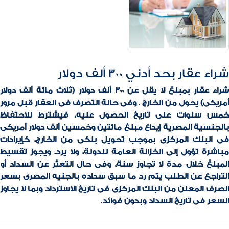
شراء عقار بحد أدني 300 ألف دولار
شراء عقار بمبلغ لا يقل عن 300 ألف دولار (ثلاث مائة ألف دولار
أمريكى) يحول من الخارج . وفى حالة التصرف فى العقار قبل مرور
خمس سنوات على تاريخ الحصول عليه، فيشترط للاحتفاظ
بالجنسية المصرية إيداع مبلغ مائتين وخمسين ألف دولار أمريكى
فى البنك المركزى بموجب تحويل بنكى من الخارج، كإيرادات
مباشرة تؤول إلى الخزانة العامة للدولة، ولا يرد. ويجوز تقسيط
المبلغ خلال مدة لا تجاوز سنة، وفى حال التعثر عن السداد أو
التراجع عن الطلب يتم رد ما سبق سداده بالجنيه المصرى بسعر
الصرف المعلن من البنك المركزى فى تاريخ الاسترداد وبما لا يجاوز
السعر فى تاريخ السداد وبدون فوائد.