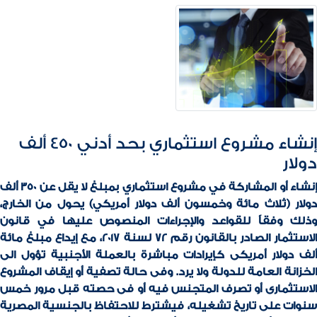
إنشاء مشروع استثماري بحد أدني 450 ألف
دولار
إنشاء أو المشاركة في مشروع استثماري بمبلغ لا يقل عن 350 ألف
دولار (ثلاث مائة وخمسون ألف دولار أمريكي) يحول من الخارج،
وذلك وفقاً للقواعد والإجراءات المنصوص عليها في قانون
الاستثمار الصادر بالقانون رقم 72 لسنة 2017، مع إيداع مبلغ مائة
ألف دولار أمريكى كإيرادات مباشرة بالعملة الأجنبية تؤول الى
الخزانة العامة للدولة ولا يرد. وفى حالة تصفية أو إيقاف المشروع
الاستثمارى أو تصرف المتجنس فيه أو فى حصته قبل مرور خمس
سنوات على تاريخ تشغيله، فيشترط للاحتفاظ بالجنسية المصرية